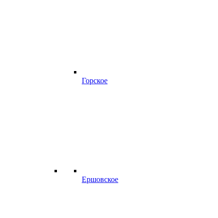
Горское
Ершовское