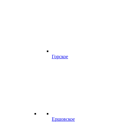
Горское
Ершовское