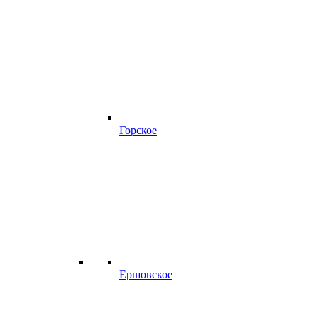
Горское
Ершовское