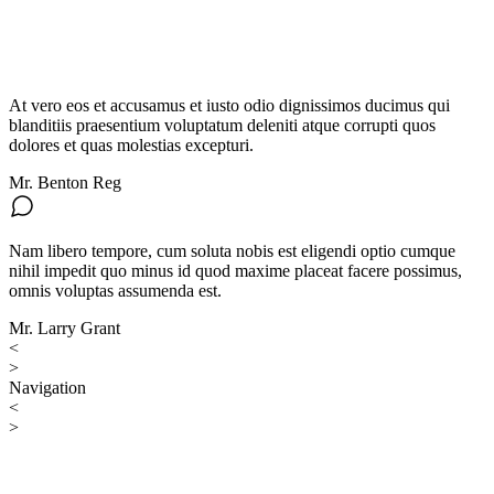
At vero eos et accusamus et iusto odio dignissimos ducimus qui
blanditiis praesentium voluptatum deleniti atque corrupti quos
dolores et quas molestias excepturi.
Mr. Benton Reg
Nam libero tempore, cum soluta nobis est eligendi optio cumque
nihil impedit quo minus id quod maxime placeat facere possimus,
omnis voluptas assumenda est.
Mr. Larry Grant
<
>
Navigation
<
>