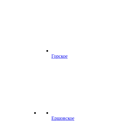
Горское
Ершовское