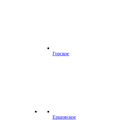
Горское
Ершовское