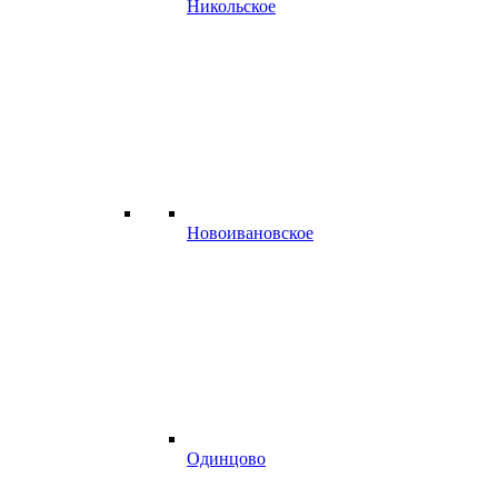
Никольское
Новоивановское
Одинцово