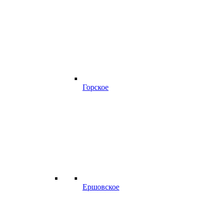
Горское
Ершовское