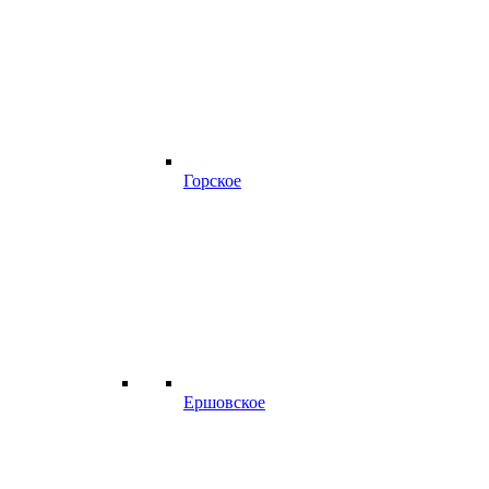
Горское
Ершовское