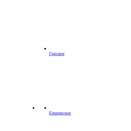
Горское
Ершовское