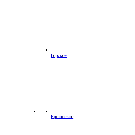
Горское
Ершовское