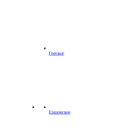
Горское
Ершовское