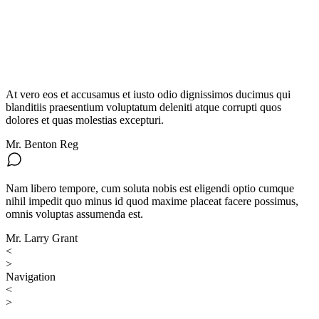
At vero eos et accusamus et iusto odio dignissimos ducimus qui
blanditiis praesentium voluptatum deleniti atque corrupti quos
dolores et quas molestias excepturi.
Mr. Benton Reg
Nam libero tempore, cum soluta nobis est eligendi optio cumque
nihil impedit quo minus id quod maxime placeat facere possimus,
omnis voluptas assumenda est.
Mr. Larry Grant
<
>
Navigation
<
>